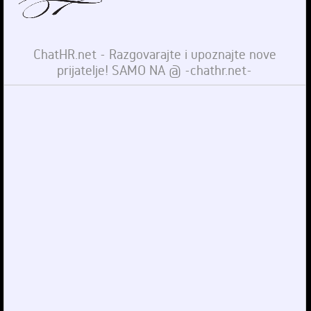
ChatHR.net - Razgovarajte i upoznajte nove
prijatelje! SAMO NA @ -chathr.net-