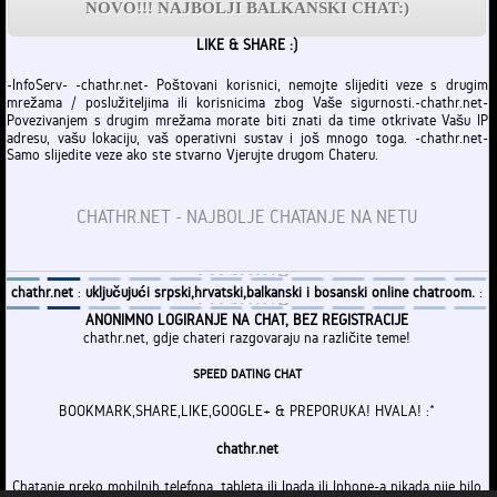
NOVO!!! NAJBOLJI BALKANSKI CHAT:)
LIKE & SHARE :)
-InfoServ- -chathr.net- Poštovani korisnici, nemojte slijediti veze s drugim
mrežama / poslužiteljima ili korisnicima zbog Vaše sigurnosti.-chathr.net-
Povezivanjem s drugim mrežama morate biti znati da time otkrivate Vašu IP
adresu, vašu lokaciju, vaš operativni sustav i još mnogo toga. -chathr.net-
Samo slijedite veze ako ste stvarno Vjerujte drugom Chateru.
CHATHR.NET - NAJBOLJE CHATANJE NA NETU
chathr.net
:
uključujući srpski,hrvatski,balkanski i bosanski online chatroom.
:
ANONIMNO LOGIRANJE NA CHAT, BEZ REGISTRACIJE
chathr.net, gdje chateri razgovaraju na različite teme!
SPEED DATING CHAT
BOOKMARK,SHARE,LIKE,GOOGLE+ & PREPORUKA! HVALA! :*
chathr.net
Chatanje preko mobilnih telefona, tableta ili Ipada ili Iphone-a nikada nije bilo